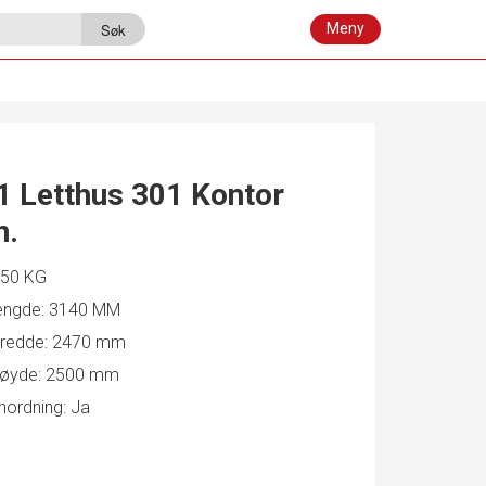
V
Søk
i
s
n
a
v
i
g
a
1 Letthus 301 Kontor
s
j
n.
o
n
50 KG
lengde:
3140 MM
bredde:
2470 mm
høyde:
2500 mm
nordning:
Ja