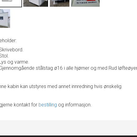
eholder:
Skrivebord.
Stol.
Lys og varme.
Gjennomgående stålstag ø16 i alle hjørner og med Rud løfteøyer
ne kabin kan utstyres med annet innredning hvis ønskelig.
gjerne kontakt for
bestilling
og informasjon.