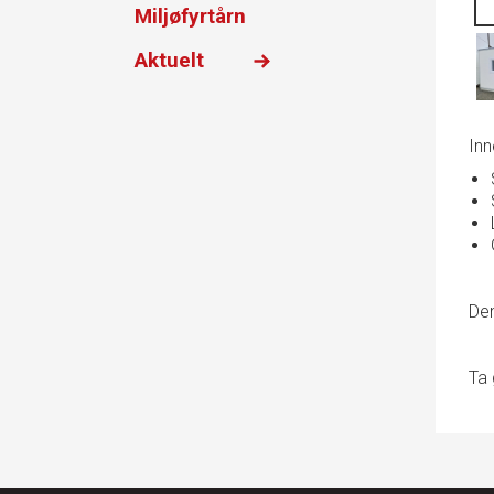
Miljøfyrtårn
Aktuelt
Inn
Den
Ta 