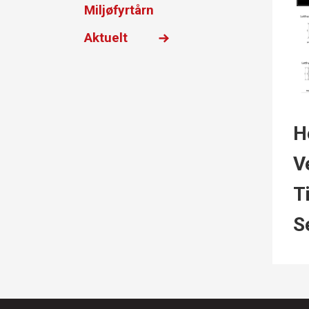
Miljøfyrtårn
Aktuelt
H
V
T
S