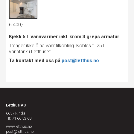
6.400,-
Kjekk 5 L vannvarmer inkl. krom 3 greps armatur.
Trenger ikke å ha vanntilkobling. Kobles til 25 L
vanntank i Letthuset.
Ta kontakt med oss på
post@letthus.no
Letthus AS
6657 Rindal
Tlf: 71 66 53 60
www.letthus.no
post@letthus.no